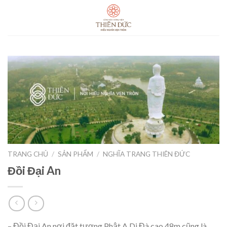
Skip
to
content
TRANG CHỦ
/
SẢN PHẨM
/
NGHĨA TRANG THIÊN ĐỨC
Đồi Đại An
– Đồi Đại An nơi đặt tượng Phật A Di Đà cao 48m cũng là