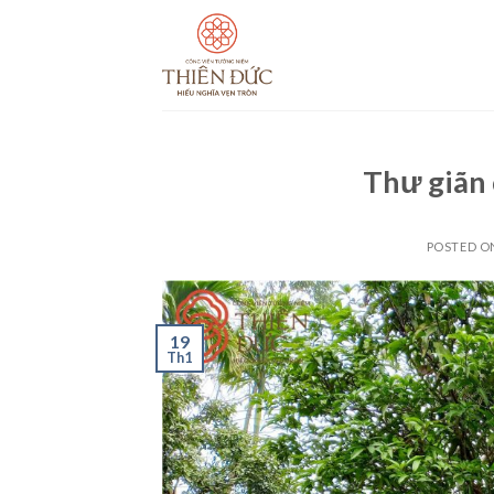
Skip
to
content
Thư giãn 
POSTED 
19
Th1