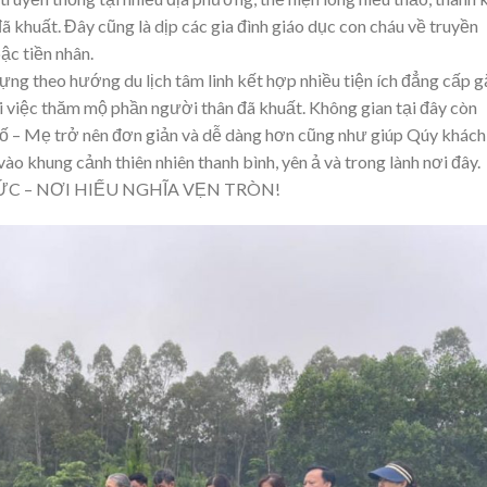
 khuất. Đây cũng là dịp các gia đình giáo dục con cháu về truyền
bậc tiền nhân.
ng theo hướng du lịch tâm linh kết hợp nhiều tiện ích đẳng cấp 
ài việc thăm mộ phần người thân đã khuất. Không gian tại đây còn
 Bố – Mẹ trở nên đơn giản và dễ dàng hơn cũng như giúp Qúy khách
ào khung cảnh thiên nhiên thanh bình, yên ả và trong lành nơi đây.
C – NƠI HIẾU NGHĨA VẸN TRÒN!